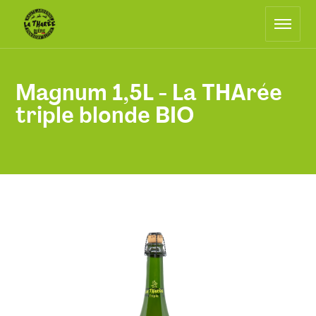
Hoofdnavigatie
Keer
terug
naar
de
startpagina
Magnum 1,5L - La THArée
triple blonde BIO