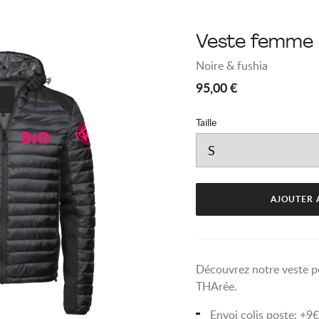
Veste femme
Noire & fushia
95,00 €
Variantes
Taille
&
modèles
AJOUTER 
Découvrez notre veste p
THArée.
Envoi colis poste: +9